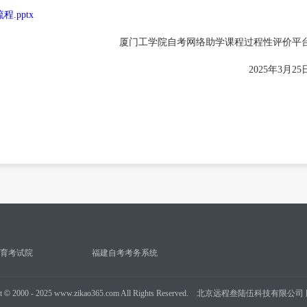
.pptx
厦门工学院自考网络助学课程过程性评价平
2025年3月25
育考试院
福建自考考务系统
t
©
2000 - 2025 www.zikao365.com All Rights Reserved. 北京远程叁陆伍科技有限