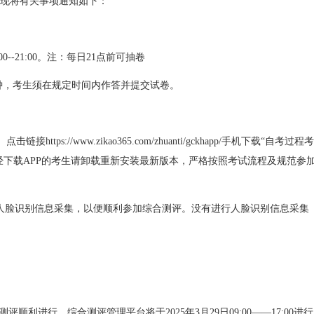
现将有关事项通知如下：
00--21:00。注：每日21点前可抽卷
分钟，考生须在规定时间内作答并提交试卷。
ps://www.zikao365.com/zhuanti/gckhapp/手机下载“自考过程考
。已经下载APP的考生请卸载重新安装最新版本，严格按照考试流程及规范参
进行人脸识别信息采集，以便顺利参加综合测评。没有进行人脸识别信息采集
。
利进行，综合测评管理平台将于2025年3月29日09:00——17:00进行